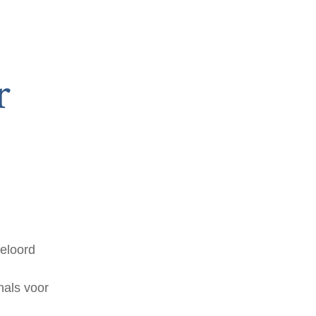
r
meloord
nals voor