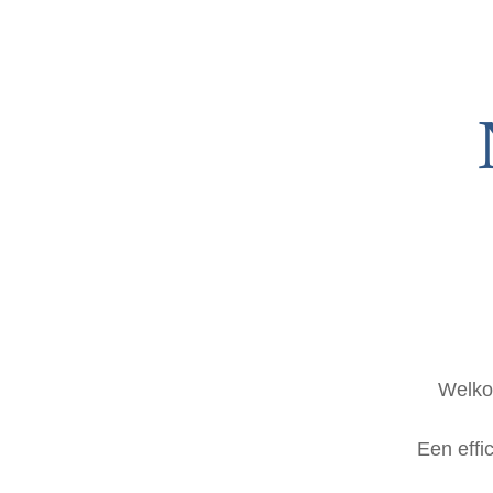
Welkom
Een effi