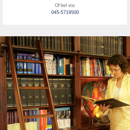
Of bel via:
045-5719500