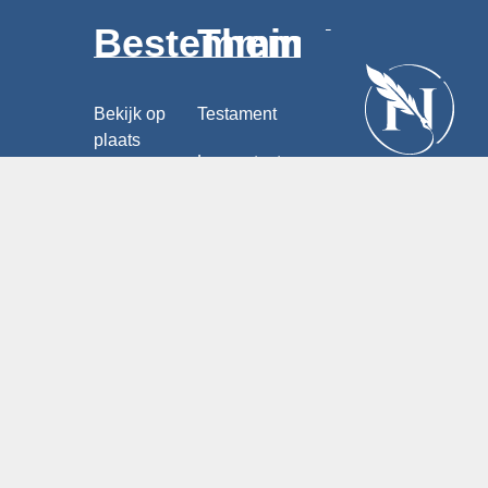
Bestemmingen
Thema's
Bekijk op
Testament
plaats
Levenstestament
Drenthe
Samenlevingscontract
Flevoland
Voogdij
Friesland
Zoek een
Akte van
notaris in
Gelderland
verdeling
de buurt ©
Groningen
Verklaring
van erfrecht
Limburg
Schenking
Noord-