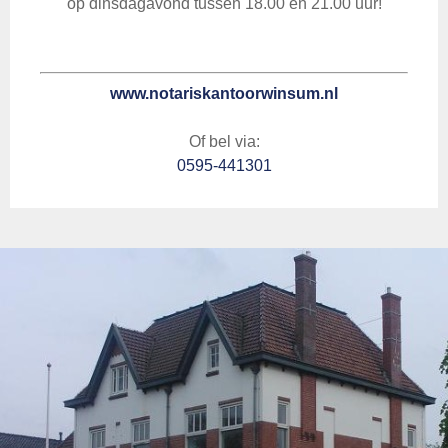
op dinsdagavond tussen 18.00 en 21.00 uur!
www.notariskantoorwinsum.nl
Of bel via:
0595-441301