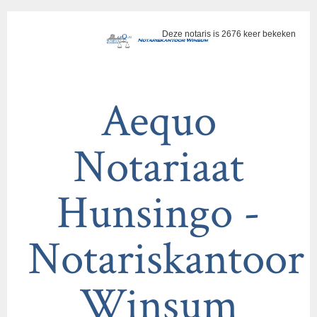
Deze notaris is 2676 keer bekeken
Aequo
Notariaat
Hunsingo -
Notariskantoor
Winsum