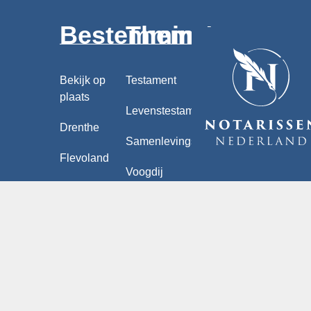
Bestemmingen
Thema's
Bekijk op
Testament
plaats
Levenstestament
Drenthe
Samenlevingscontract
Flevoland
Voogdij
Friesland
Zoek een
Akte van
notaris in
Gelderland
verdeling
de buurt ©
Groningen
Verklaring
van erfrecht
Limburg
Schenking
Noord-