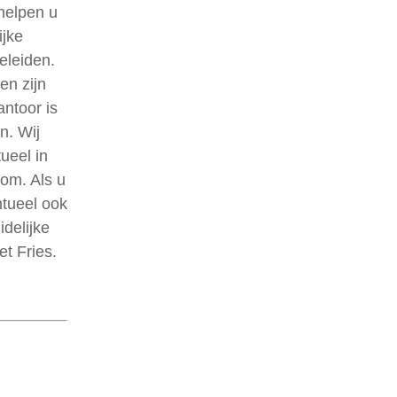
helpen u
ijke
eleiden.
en zijn
antoor is
n. Wij
ueel in
 om. Als u
ntueel ook
delijke
t Fries.