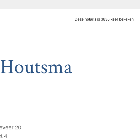
Deze notaris is 3836 keer bekeken
. Houtsma
geveer 20
t 4