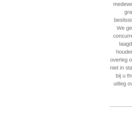
medewer
gra
besliss
We geb
concurre
laagd
houden
overleg o
niet in s
bij u 
uitleg 