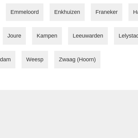
Emmeloord
Enkhuizen
Franeker
H
Joure
Kampen
Leeuwarden
Lelysta
ndam
Weesp
Zwaag (Hoorn)