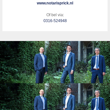
www.notarisprick.nl
Of bel via:
0316-524948