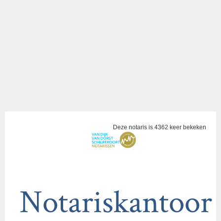
Deze notaris is 4362 keer bekeken
Notariskantoor