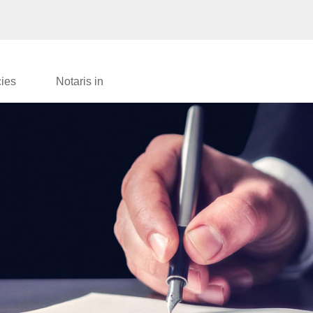
cies
Notaris in