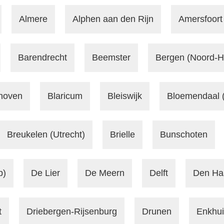
Almere
Alphen aan den Rijn
Amersfoort
Barendrecht
Beemster
Bergen (Noord-H
thoven
Blaricum
Bleiswijk
Bloemendaal 
Breukelen (Utrecht)
Brielle
Bunschoten
p)
De Lier
De Meern
Delft
Den Ha
t
Driebergen-Rijsenburg
Drunen
Enkhu