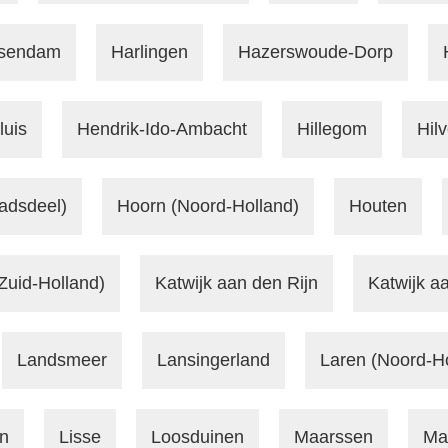
ssendam
Harlingen
Hazerswoude-Dorp
luis
Hendrik-Ido-Ambacht
Hillegom
Hil
tadsdeel)
Hoorn (Noord-Holland)
Houten
(Zuid-Holland)
Katwijk aan den Rijn
Katwijk a
Landsmeer
Lansingerland
Laren (Noord-Ho
n
Lisse
Loosduinen
Maarssen
Ma