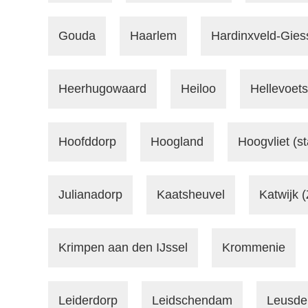
Gouda
Haarlem
Hardinxveld-Gie
Heerhugowaard
Heiloo
Hellevoets
Hoofddorp
Hoogland
Hoogvliet (s
Julianadorp
Kaatsheuvel
Katwijk 
Krimpen aan den IJssel
Krommenie
Leiderdorp
Leidschendam
Leusde