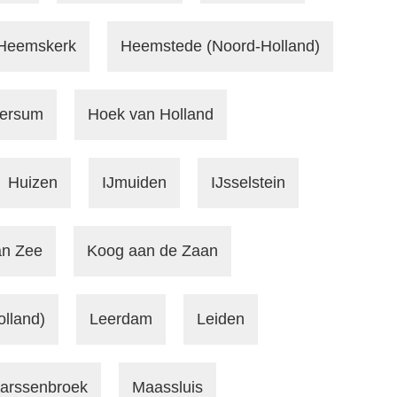
Heemskerk
Heemstede (Noord-Holland)
versum
Hoek van Holland
Huizen
IJmuiden
IJsselstein
an Zee
Koog aan de Zaan
lland)
Leerdam
Leiden
arssenbroek
Maassluis