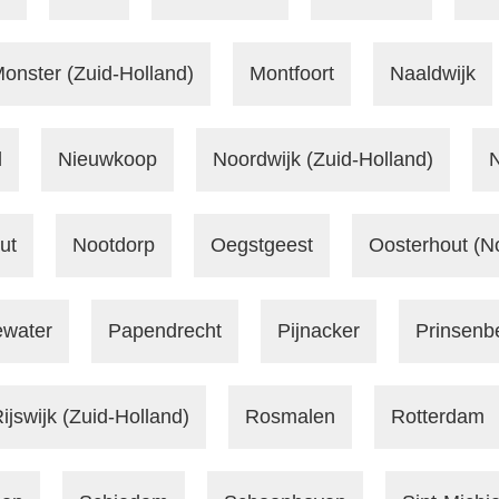
onster (Zuid-Holland)
Montfoort
Naaldwijk
l
Nieuwkoop
Noordwijk (Zuid-Holland)
N
ut
Nootdorp
Oegstgeest
Oosterhout (N
water
Papendrecht
Pijnacker
Prinsenb
ijswijk (Zuid-Holland)
Rosmalen
Rotterdam