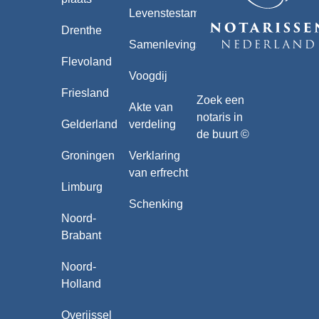
Levenstestament
Drenthe
Samenlevingscontract
Flevoland
Voogdij
Friesland
Zoek een
Akte van
notaris in
Gelderland
verdeling
de buurt ©
Groningen
Verklaring
van erfrecht
Limburg
Schenking
Noord-
Brabant
Noord-
Holland
Overijssel