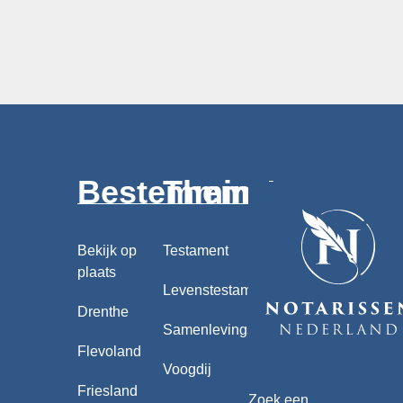
Bestemmingen
Thema's
Bekijk op
Testament
plaats
Levenstestament
Drenthe
Samenlevingscontract
Flevoland
Voogdij
Friesland
Zoek een