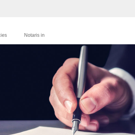
cies
Notaris in