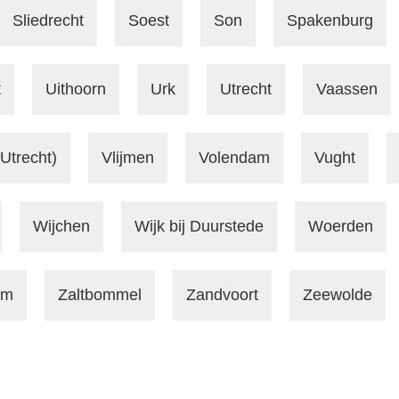
Sliedrecht
Soest
Son
Spakenburg
t
Uithoorn
Urk
Utrecht
Vaassen
Utrecht)
Vlijmen
Volendam
Vught
Wijchen
Wijk bij Duurstede
Woerden
am
Zaltbommel
Zandvoort
Zeewolde