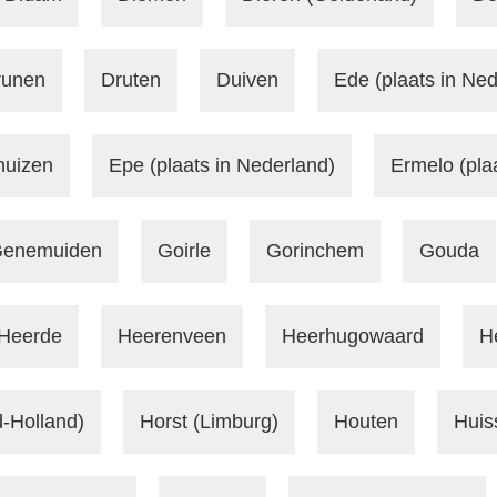
runen
Druten
Duiven
Ede (plaats in Ned
huizen
Epe (plaats in Nederland)
Ermelo (pla
enemuiden
Goirle
Gorinchem
Gouda
Heerde
Heerenveen
Heerhugowaard
H
-Holland)
Horst (Limburg)
Houten
Huis