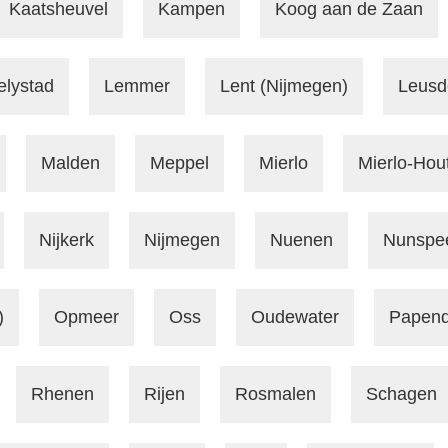
Kaatsheuvel
Kampen
Koog aan de Zaan
elystad
Lemmer
Lent (Nijmegen)
Leusd
Malden
Meppel
Mierlo
Mierlo-Hou
Nijkerk
Nijmegen
Nuenen
Nunspe
)
Opmeer
Oss
Oudewater
Papend
Rhenen
Rijen
Rosmalen
Schagen