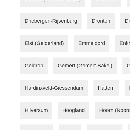
Driebergen-Rijsenburg
Dronten
D
Elst (Gelderland)
Emmeloord
Enk
Geldrop
Gemert (Gemert-Bakel)
G
Hardinxveld-Giessendam
Hattem
Hilversum
Hoogland
Hoorn (Noord