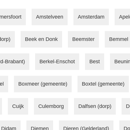
mersfoort
Amstelveen
Amsterdam
Apel
dorp)
Beek en Donk
Beemster
Bemmel
d-Brabant)
Berkel-Enschot
Best
Beunin
el
Boxmeer (gemeente)
Boxtel (gemeente)
Cuijk
Culemborg
Dalfsen (dorp)
D
Didam
Diemen
Dieren (Gelderland)
Do