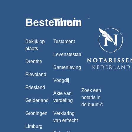
Bestemmingen
Thema's
Bekijk op
Testament
plaats
Levenstestament
Drenthe
Samenlevingscontract
Flevoland
Voogdij
Friesland
Zoek een
Akte van
notaris in
Gelderland
verdeling
de buurt ©
Groningen
Verklaring
van erfrecht
Limburg