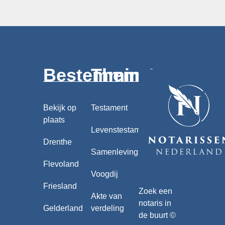
Bestemmingen
Thema's
Bekijk op
Testament
plaats
Levenstestament
Drenthe
Samenlevingscontract
Flevoland
Voogdij
Friesland
Zoek een
Akte van
notaris in
Gelderland
verdeling
de buurt ©