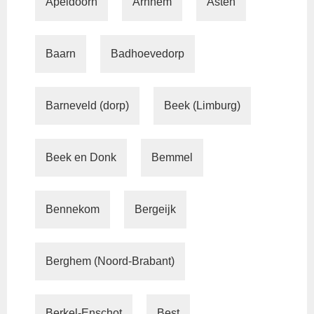
Apeldoorn
Arnhem
Asten
Baarn
Badhoevedorp
Barneveld (dorp)
Beek (Limburg)
Beek en Donk
Bemmel
Bennekom
Bergeijk
Berghem (Noord-Brabant)
Berkel-Enschot
Best