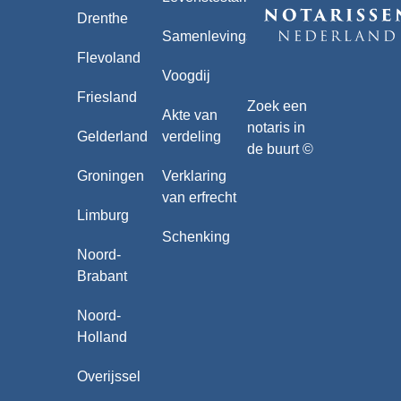
Drenthe
Samenlevingscontract
Flevoland
Voogdij
Friesland
Zoek een
Akte van
notaris in
Gelderland
verdeling
de buurt ©
Groningen
Verklaring
van erfrecht
Limburg
Schenking
Noord-
Brabant
Noord-
Holland
Overijssel